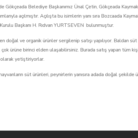
inde Gökçeada Belediye Başkanımız Ünal Çetin, Gökçeada Kayma
lımlarıyla açılmıştır. Açılışta bu isimlerin yanı sıra Bozcaada Ka
m Kurulu Başkanı H. Rıdvan YURTSEVEN bulunmuştur.
en doğal ve organik ürünler sergilenip satışı yapılıyor. Baldan sü
k ürüne birinci elden ulaşabilirsiniz. Burada satış yapan tüm kişile
larak yetiştiriyorlar.
ayvanların süt ürünleri, peynirlerin yanısıra adada doğal şekilde ü