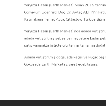
Yeryüzü Pazarı (Earth Market) Nisan 2015 tarih
Convivium Lideri Yrd. Doç. Dr. Aytaç ALTIN’ın katı
Kaymakamı Temel Ayca, Cittaslow Türkiye Bili
Yeryüzü Pazarı (Earth Market)’nda adada yetiştiril
adada yetiştirilmiş sebze ve meyvelere kadar pek ço
satış yapmakla birlikte ürünlerinin tamamını doğal o
Adada yetiştirilmiş doğal ada keçisi ve küçük baş h
Gökçeada Earth Market’i ziyaret edebilirsiniz.