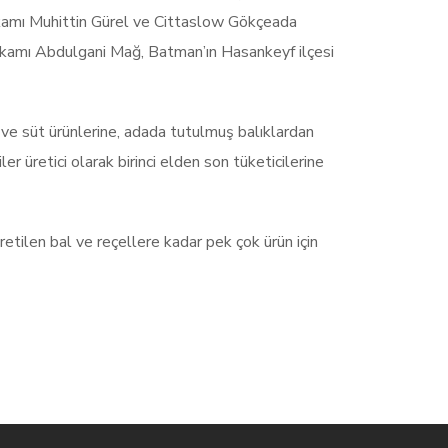
kamı Muhittin Gürel ve Cittaslow Gökçeada
ymakamı Abdulgani Mağ, Batman’ın Hasankeyf ilçesi
t ve süt ürünlerine, adada tutulmuş balıklardan
r üretici olarak birinci elden son tüketicilerine
retilen bal ve reçellere kadar pek çok ürün için