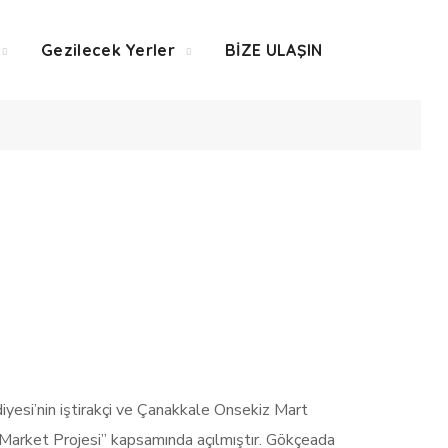
Gezilecek Yerler
BİZE ULAŞIN
ü Pazarı
esi’nin iştirakçi ve Çanakkale Onsekiz Mart
arket Projesi” kapsamında açılmıştır. Gökçeada