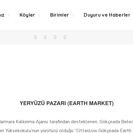
ız
Köyler
Birimler
Duyuru ve Haberler
ryüzü Pazarı
Home
Yeryüz
YERYÜZÜ PAZARI (EARTH MARKET)
rmara Kalkınma Ajansı tarafından desteklenen, Gökçeada Belediy
r Yüksekokulu’nun yürütücü olduğu “Cittaslow Gökçeada Earth M